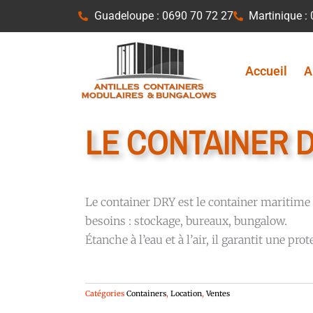
Aller
Guadeloupe : 0690 70 72 27
Martinique :
au
contenu
Accueil
A
LE CONTAINER D
Le container DRY est le container maritime s
besoins : stockage, bureaux, bungalow.
Étanche à l’eau et à l’air, il garantit une pro
Catégories
Containers
,
Location
,
Ventes